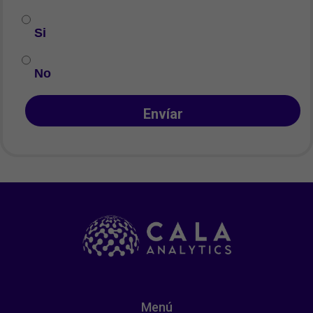
Si
No
Envíar
Menú