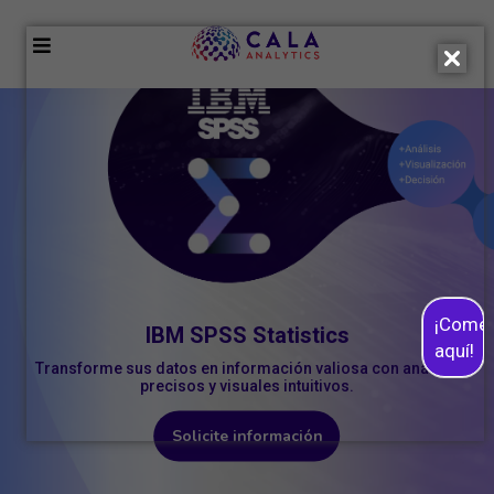
¡Come
IBM SPSS Statistics
aquí!
Transforme sus datos en información valiosa con análisis
precisos y visuales intuitivos.
Solicite información