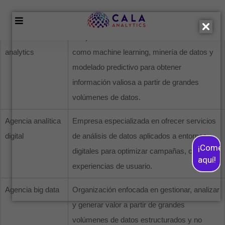
KEYWORDS
SIGNIFICADO
Advanced
Conjunto de técnicas analíticas avanzadas
analytics
como machine learning, minería de datos y
modelado predictivo para obtener
información valiosa a partir de grandes
volúmenes de datos.
Agencia analítica
Empresa especializada en ofrecer servicios
digital
de análisis de datos aplicados a entornos
¡Come
digitales para optimizar campañas, canales y
aquí!
experiencias de usuario.
Agencia big data
Organización enfocada en gestionar, analizar
y generar valor a partir de grandes
volúmenes de datos estructurados y no