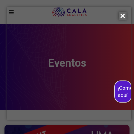
Eventos
¡Come
aquí!