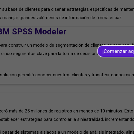
su base de clientes para diseñar estrategias específicas de manten
era manejar grandes volúmenes de información de forma eficaz.
IBM SPSS Modeler
ara construir un modelo de segmentación de clientes en seguros. A t
¡Comenzar aq
n cinco segmentos clave para la toma de decisiones. Esto fortaleció 
solución permitió conocer nuestros clientes y transferir conocimien
tegró más de 25 millones de registros en menos de 10 minutos. Esto 
y establecer estrategias para controlar la siniestralidad, incrementand
 pasar de sistemas aislados a un modelo de análisis integrado, alin